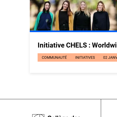
Initiative CHELS : World
COMMUNAUTÉ
INITIATIVES
02 JANV