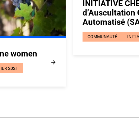
INITIATIVE CHE
d’Auscultation
Automatisé (S
COMMUNAUTÉ
INITI
wine women
IER 2021