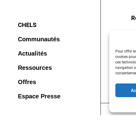
R
CHELS
Communautés
Pour offrir l
Actualités
cookies pour
ces technolo
Ressources
navigation ou
consentement
Offres
Ac
Espace Presse