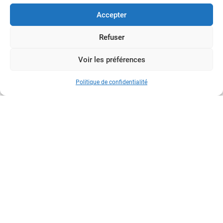
Accepter
YouTube
LinkedIn
Refuser
Instagram
Voir les préférences
Politique de confidentialité
Contactez-nous
Collège des hautes études Lyon Sciences - Tout droits réservés
2023-2026
Crédits & mentions légales
Données personnelles
Création de site: