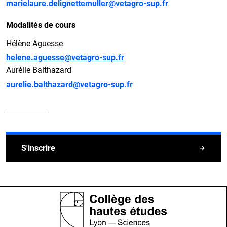
marielaure.delignettemuller@vetagro-sup.fr
Modalités de cours
Hélène Aguesse
helene.aguesse@vetagro-sup.fr
Aurélie Balthazard
aurelie.balthazard@vetagro-sup.fr
S'inscrire