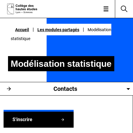
|
|
|
|
Accueil
Accueil
Les modules partagés
Les modules partagés
Modélisation
Modélisation
statistique
statistique
Modélisation statistique
Contacts
S'inscrire