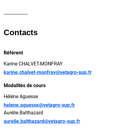
Contacts
Référent
Karine CHALVET-MONFRAY
karine.chalvet-monfray@vetagro-sup.fr
Modalités de cours
Hélène Aguesse
helene.aguesse@vetagro-sup.fr
Aurélie Balthazard
aurelie.balthazard@vetagro-sup.fr